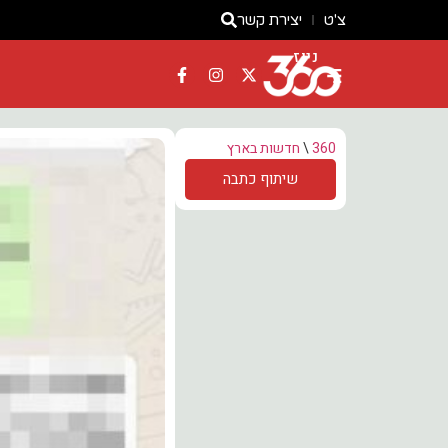
צ'ט
יצירת קשר
ניוז
360
\
חדשות בארץ
שיתוף כתבה