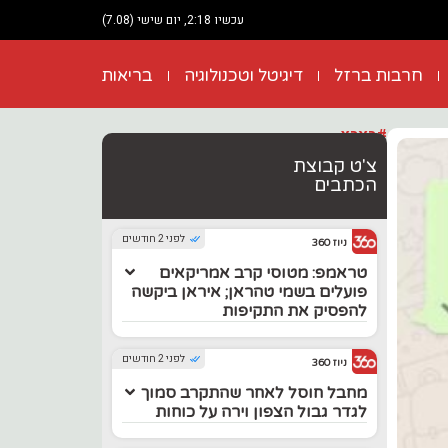
עכשיו 2:18, יום שישי (7.08)
חרבות ברזל
דיגיטל וטכנולוגיה
בריאות
#בארץ
צ'ט קבוצת
הכתבים
לפני 2 חודשים
ניוז 360
טראמפ: מטוסי קרב אמריקאים
פועלים בשמי טהראן; איראן ביקשה
להפסיק את התקיפות
לפני 2 חודשים
ניוז 360
מחבל חוסל לאחר שהתקרב סמוך
לגדר גבול הצפון וירה על כוחות