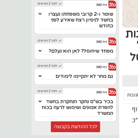
לפני 2 חודשים
ניוז 360
שוטר ו-2 קרובי משפחתו נעצרו
בחשד לניסיון רצח שאירע לפני
כחודש
ות
לפני 2 חודשים
ניוז 360
מפחד שיחוסל? לאן הוא נעלם?
ל
לפני 2 חודשים
ניוז 360
גם מחר לא יתקיימו לימודים
לפני 2 חודשים
ניוז 360
גובות
בכיר בש"ס נחקר הנחקרת בחשד
להפרת אמונים ושימוש לרעה בכוח
וף
המשרד
״כ
לכל ההודעות בקבוצה