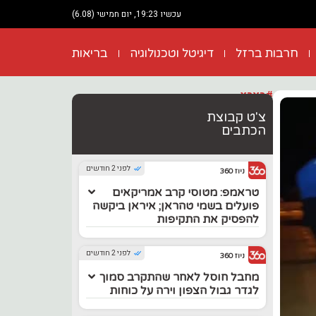
עכשיו 19:23, יום חמישי (6.08)
חרבות ברזל
דיגיטל וטכנולוגיה
בריאות
#בארץ
צ'ט קבוצת
הכתבים
לפני 2 חודשים
ניוז 360
טראמפ: מטוסי קרב אמריקאים
פועלים בשמי טהראן; איראן ביקשה
להפסיק את התקיפות
לפני 2 חודשים
ניוז 360
מחבל חוסל לאחר שהתקרב סמוך
לגדר גבול הצפון וירה על כוחות