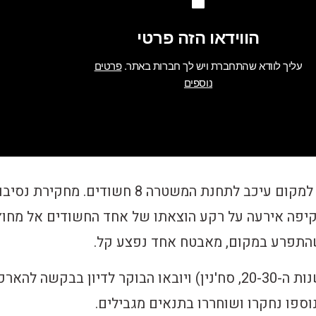
כוח משטרה שהגיע למקום עיכב לתחנת המשטרה 8 חשודים. מחקירת נס
קיפה אירעה על רקע הוצאתו של אחד החשודים אל מחוץ
שהתפרע במקום, מאבטח אחד נפצע קל.
5 חשודים נעצרו (שנות ה-20-30, סח'נין) ויובאו הבוקר לדיון בבקשה להא