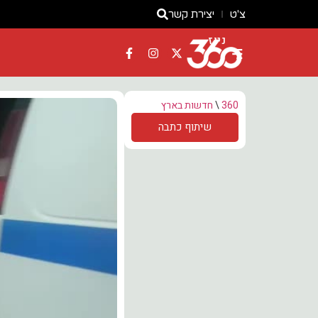
צ'ט
יצירת קשר
ניוז
360
\
חדשות בארץ
שיתוף כתבה