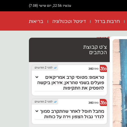
עכשיו 22:56, יום שישי (7.08)
חרבות ברזל
דיגיטל וטכנולוגיה
בריאות
#בארץ
צ'ט קבוצת
הכתבים
לפני 2 חודשים
ניוז 360
טראמפ: מטוסי קרב אמריקאים
פועלים בשמי טהראן; איראן ביקשה
להפסיק את התקיפות
לפני 2 חודשים
ניוז 360
מחבל חוסל לאחר שהתקרב סמוך
לגדר גבול הצפון וירה על כוחות