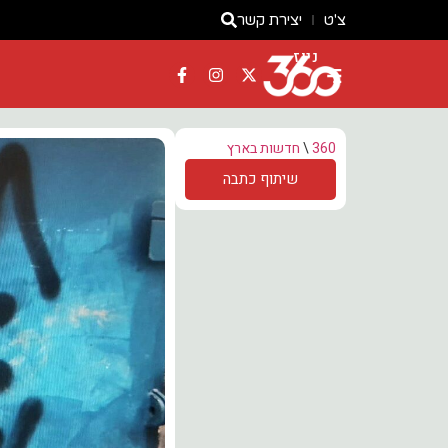
צ'ט
יצירת קשר
ניוז
360
\
חדשות בארץ
שיתוף כתבה