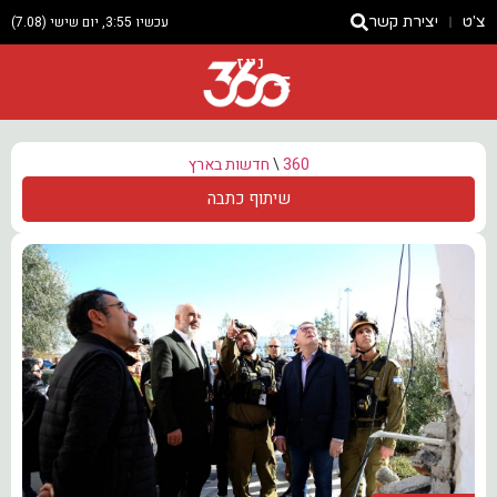
צ'ט
יצירת קשר
עכשיו 3:55, יום שישי (7.08)
ניוז
360
\
חדשות בארץ
שיתוף כתבה