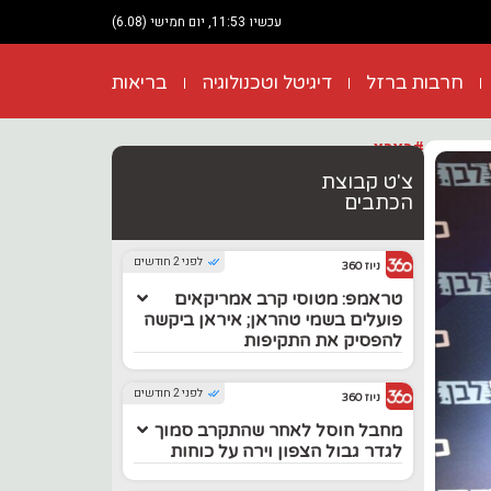
עכשיו 11:53, יום חמישי (6.08)
חרבות ברזל
דיגיטל וטכנולוגיה
בריאות
#בארץ
צ'ט קבוצת
הכתבים
לפני 2 חודשים
ניוז 360
טראמפ: מטוסי קרב אמריקאים
פועלים בשמי טהראן; איראן ביקשה
להפסיק את התקיפות
לפני 2 חודשים
ניוז 360
מחבל חוסל לאחר שהתקרב סמוך
לגדר גבול הצפון וירה על כוחות