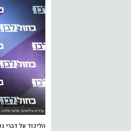
קרדיט צילומים: אלעד מלכה.
‏הליכוד על דברי גנ