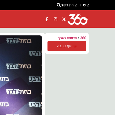
צ'ט
יצירת קשר
ניוז
360
\
חדשות בארץ
שיתוף כתבה