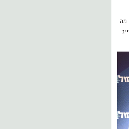
 מה
יב.