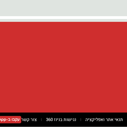
תנאי אתר ואפליקציה
נגישות בניוז 360
צור קשר
עקבו ב-WhatsApp