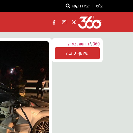
צ'ט
יצירת קשר
ניוז
360
\
חדשות בארץ
שיתוף כתבה