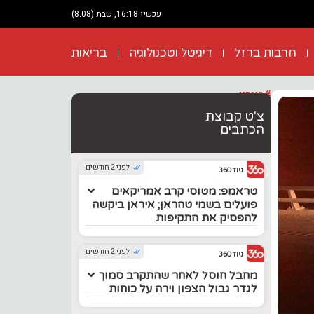
עכשיו 16:18, שבת (8.08)
חרבות ברזל
דיגיטל וטכנולוגיה
בריאות
#בארץ
צ'ט קבוצת
הכתבים
לפני 2 חודשים
ניוז 360
טראמפ: מטוסי קרב אמריקאים
פועלים בשמי טהראן; איראן ביקשה
להפסיק את התקיפות
לפני 2 חודשים
ניוז 360
מחבל חוסל לאחר שהתקרב סמוך
לגדר גבול הצפון וירה על כוחות