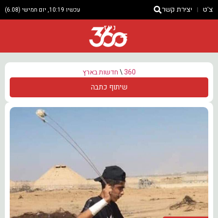
צ'ט
יצירת קשר
עכשיו 10:19, יום חמישי (6.08)
ניוז
360
\
חדשות בארץ
שיתוף כתבה