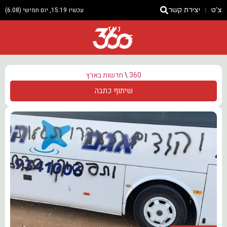
צ'ט
יצירת קשר
עכשיו 15:19, יום חמישי (6.08)
ניוז
360
\
חדשות בארץ
שיתוף כתבה