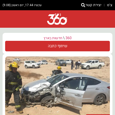
צ'ט
יצירת קשר
עכשיו 17:44, יום ראשון (9.08)
ניוז
360
\
חדשות בארץ
שיתוף כתבה