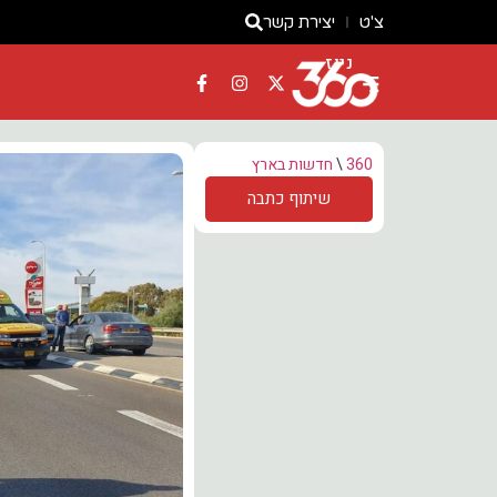
צ'ט
יצירת קשר
ניוז
360
\
חדשות בארץ
שיתוף כתבה