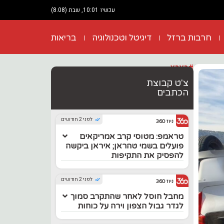
עכשיו 10:01, שבת (8.08)
חרבות ברזל
דיגיטל וטכנולוגיה
בריאות
#בארץ
צ'ט קבוצת
הכתבים
לפני 2 חודשים
ניוז 360
טראמפ: מטוסי קרב אמריקאים
פועלים בשמי טהראן; איראן ביקשה
להפסיק את התקיפות
לפני 2 חודשים
ניוז 360
מחבל חוסל לאחר שהתקרב סמוך
לגדר גבול הצפון וירה על כוחות