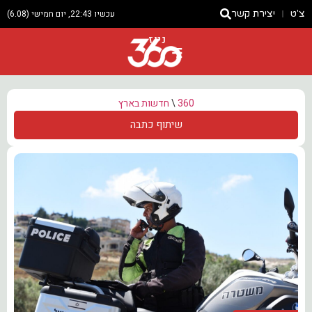
צ'ט
יצירת קשר
עכשיו 22:43, יום חמישי (6.08)
ניוז
360
\
חדשות בארץ
שיתוף כתבה