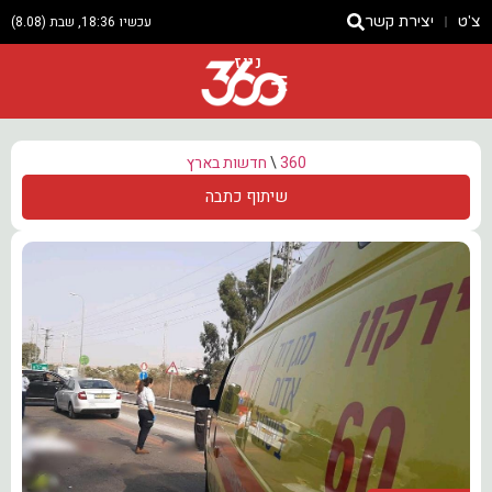
צ'ט
יצירת קשר
עכשיו 18:36, שבת (8.08)
ניוז
360
\
חדשות בארץ
שיתוף כתבה