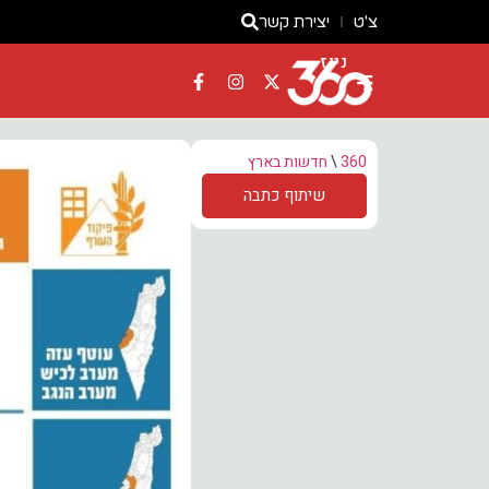
צ'ט
יצירת קשר
ניוז
360
\
חדשות בארץ
שיתוף כתבה