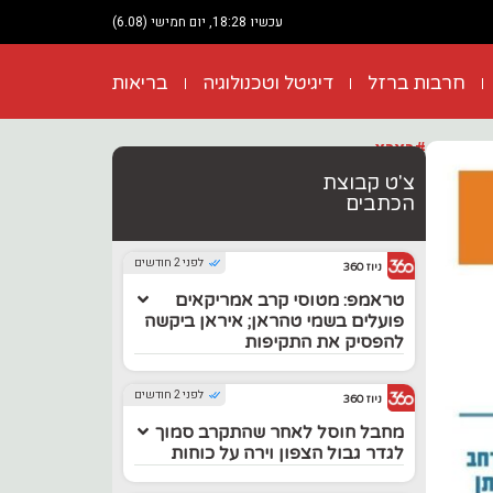
עכשיו 18:28, יום חמישי (6.08)
חרבות ברזל
דיגיטל וטכנולוגיה
בריאות
#בארץ
צ'ט קבוצת
הכתבים
לפני 2 חודשים
ניוז 360
טראמפ: מטוסי קרב אמריקאים
פועלים בשמי טהראן; איראן ביקשה
להפסיק את התקיפות
לפני 2 חודשים
ניוז 360
מחבל חוסל לאחר שהתקרב סמוך
לגדר גבול הצפון וירה על כוחות