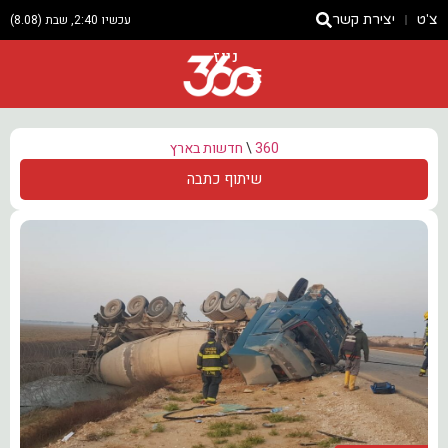
צ'ט
יצירת קשר
עכשיו 2:40, שבת (8.08)
ניוז
360
\
חדשות בארץ
שיתוף כתבה