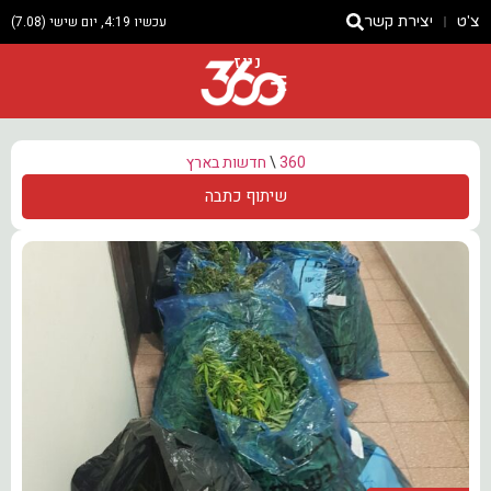
צ'ט
יצירת קשר
עכשיו 4:19, יום שישי (7.08)
ניוז
360
\
חדשות בארץ
שיתוף כתבה