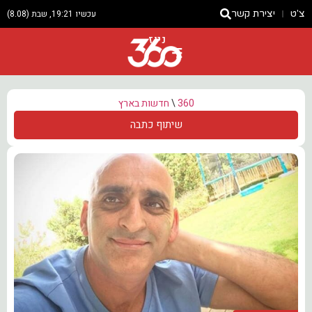
צ'ט
יצירת קשר
עכשיו 19:21, שבת (8.08)
ניוז
360
\
חדשות בארץ
שיתוף כתבה