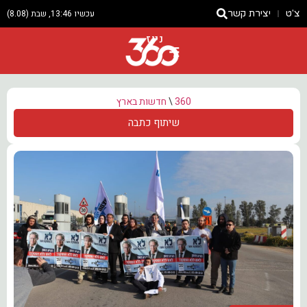
צ'ט
יצירת קשר
עכשיו 13:46, שבת (8.08)
ניוז
360
\
חדשות בארץ
שיתוף כתבה