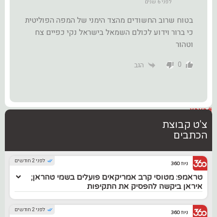
לפני 6 שנים
בטוח שרוב החשודים מהצד הימני של המפה הפוליטית
כי ברור וידוע לכולם השמאל בישראל נקי כפיים צח
וטהור
0
הגב
#בארץ
צ'ט קבוצת
הכתבים
לפני 2 חודשים
ניוז 360
טראמפ: מטוסי קרב אמריקאים פועלים בשמי טהראן;
איראן ביקשה להפסיק את התקיפות
לפני 2 חודשים
ניוז 360