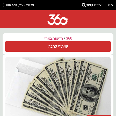
צ'ט
יצירת קשר
עכשיו 2:29, שבת (8.08)
ניוז
360
\
חדשות בארץ
שיתוף כתבה