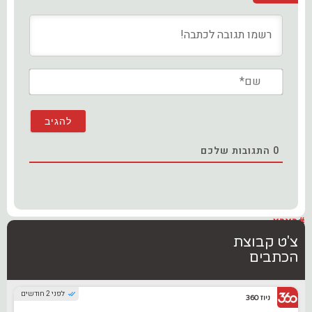
שם*
0
התגובות שלכם
#בארץ
צ'ט קבוצת
הכתבים
לפני 2 חודשים
ניוז 360