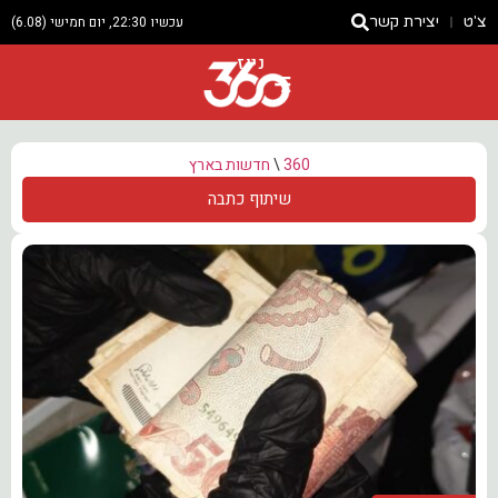
צ'ט
יצירת קשר
עכשיו 22:30, יום חמישי (6.08)
ניוז
360
\
חדשות בארץ
שיתוף כתבה