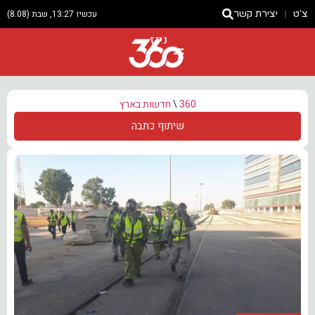
צ'ט
יצירת קשר
עכשיו 13:27, שבת (8.08)
ניוז
360
\
חדשות בארץ
שיתוף כתבה