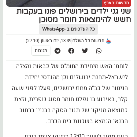
חדשות בארץ
שני גני ילדים בירושלים פונו בעקבות
חשש להימצאות חומר מסוכן
כל העדכונים ב-WhatsApp
חדשות כל העולם
13:39, יום ראשון (27.10)
תגובות
לוחמי האש מיחידת החומ"ס של כבאות והצלה
לישראל-תחנת ירושלים וכן מהנדסי יחידת
הניטור של כב"ה מחוז ירושלים, פעלו לפני שעה
קלה, באירוע בו נפלט חומר מסוג גופרית, וזאת
כתוצאה מניקוי של תנור הסקה בבניין ברחוב
הבנאי הנמצא בשכונת בית הכרם.
היום סמוך לשעה 13:00 הוזנקו צוותי כיבוי