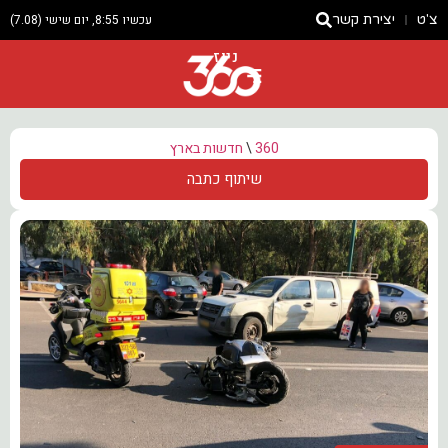
צ'ט
יצירת קשר
עכשיו 8:55, יום שישי (7.08)
ניוז
360
\
חדשות בארץ
שיתוף כתבה