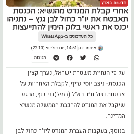
חדשות בארץ
‏אחרי קבלת המנדט מהנשיא: הכנסת
תאבטח את יו"ר כחול לבן גנץ – ‏נתניהו
יכנס את ראשי בלוק הימין להתייעצות
כל העדכונים ב-WhatsApp
איתמר כהן
14:51, יום שלישי (22.10)
תגובות
על פי הנחיית משטרת ישראל, נערך קצין
הכנסת- ניצב יוסי גריף, לקבלת האחריות על
אבטחתו של ח״כ רא״ל (במיל)בני גנץ, מרגע
שיקבל את המנדט להרכבת הממשלה מנשיא
המדינה.
בנוסף, בעקבות העברת המנדט ליו"ר כחול לבן