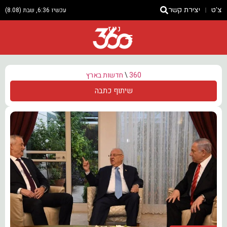
צ'ט
יצירת קשר
עכשיו 6:36, שבת (8.08)
ניוז
360
\
חדשות בארץ
שיתוף כתבה