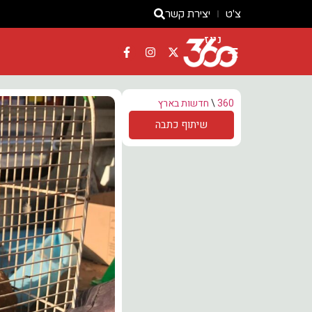
צ'ט
יצירת קשר
ניוז
360
\
חדשות בארץ
שיתוף כתבה