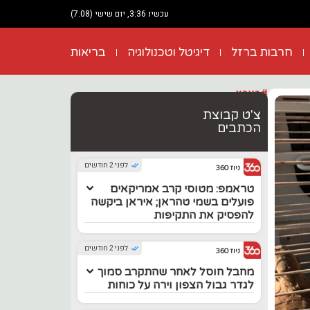
עכשיו 3:36, יום שישי (7.08)
חרבות ברזל
דיגיטל וטכנולוגיה
בריאות
#בארץ
צ'ט קבוצת
הכתבים
לפני 2 חודשים
ניוז 360
טראמפ: מטוסי קרב אמריקאים
פועלים בשמי טהראן; איראן ביקשה
להפסיק את התקיפות
לפני 2 חודשים
ניוז 360
מחבל חוסל לאחר שהתקרב סמוך
לגדר גבול הצפון וירה על כוחות