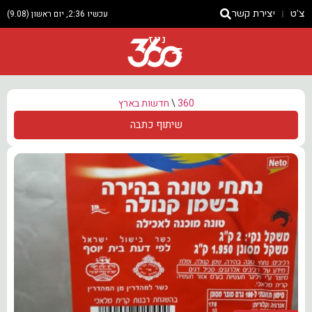
צ'ט
יצירת קשר
עכשיו 2:36, יום ראשון (9.08)
ניוז
360
\
חדשות בארץ
שיתוף כתבה