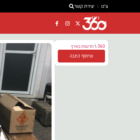
צ'ט
יצירת קשר
ניוז
360
\
חדשות בארץ
שיתוף כתבה