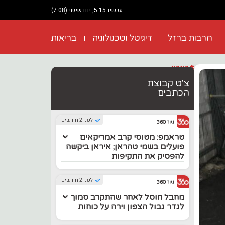
עכשיו 5:15, יום שישי (7.08)
חרבות ברזל
דיגיטל וטכנולוגיה
בריאות
#בארץ
צ'ט קבוצת
הכתבים
לפני 2 חודשים
ניוז 360
טראמפ: מטוסי קרב אמריקאים
פועלים בשמי טהראן; איראן ביקשה
להפסיק את התקיפות
לפני 2 חודשים
ניוז 360
מחבל חוסל לאחר שהתקרב סמוך
לגדר גבול הצפון וירה על כוחות