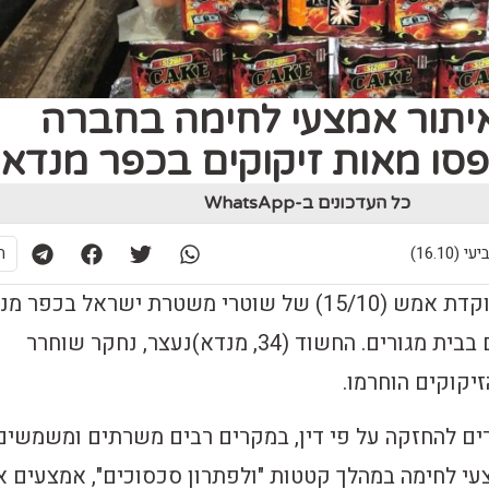
יתור אמצעי לחימה בחברה
סו מאות זיקוקים בכפר מנדא
כל העדכונים ב-WhatsApp
ת
בפעילות יזומה וממוקדת אמש (15/10) של שוטרי משטרת ישראל בכפר 
נתפסו 450 זיקוקים בבית מגורים. החשוד (34, מנדא)נעצר, נחקר שוחרר
יקוקים הוחרמו.
רים להחזקה על פי דין, במקרים רבים משרתים ומשמשים
עי לחימה במהלך קטטות "ולפתרון סכסוכים", אמצעים א