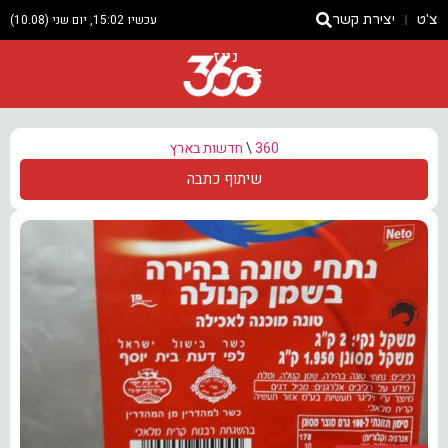
צ'ט
יצירת קשר
עכשיו 15:02, יום שני (10.08)
ניוז
360
\
חדשות בארץ
שיתוף כתבה