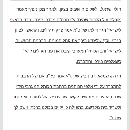
חולי ישראל, ולשלום היושבים בציון. ולאחר מכן נערך מעמד
"קבלת עול מלכות שמים" ע"י הרה"ח מרדכי גפנר, והרב הראשי
לישראל הגר"ד לאו שליט"א אמר פרק תהילים, והראשון לציון
הגר"י יוסף שליט"א בירך את קהל המונים. הרבנים הראשיים
לישראל ורב הכותל המערבי קיבלו את פני העולים לרגל,
כשאלפים בירכו והתברכו.
הרה"ג שמואל רבינוביץ שליט"א אמר כי: "בואם של הרבבות
להתברך על ידי אלפי הכוהנים ברחבת הכותל המערבי מידי
שנה היא עדות מוחשית לקשר של עם ישראל לתורתו ואמונתו
ולשריד בית מקדשנו. בתפילה כי יקוים בכולנו ברכת "וישם לך
שלום""