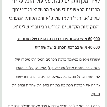
לאחר מכן תתקיים קבלת פני עולי הרגל על ידי
הרבנים הראשיים לישראל הרשל"צ הגר"י יוסף
שליט"א, והגר"ד לאו שליט"א ורב הכותל המערבי
והמקומות הקדושים הגר"ש רבינוביץ שליט"א.
60,000 איש השתתפו בברכת הכהנים של מוסף וכ
40,000 איש בברכת הכהנים של שחרית
עשרות אלפים במעמד ברכת הכהנים המסורתי מיסודו של
הגה"צ רבי מנחם מנדל גפנר זצוק"ל, המאורגן על ידי הקרן
למורשת הכותל המערבי. כשאלפי כהנים ברכו בהתרגשות
גדולה את הברכה הכתובה בתורה בתפילת שחרית ובתפילת
מוסף.
הרה"ג רבי שמואל רבינוביץ שליט"א ערך מעמד תפילה לרפואת