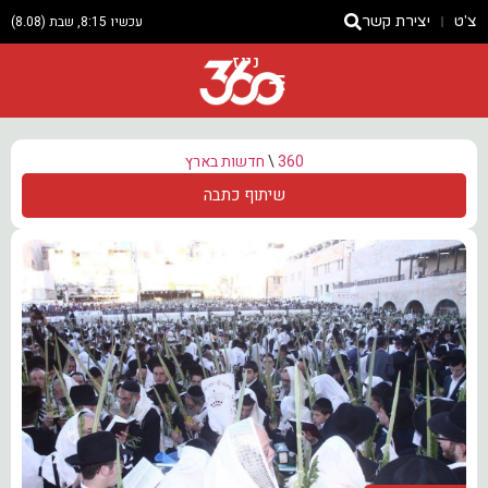
צ'ט
יצירת קשר
עכשיו 8:15, שבת (8.08)
ניוז
360
\
חדשות בארץ
שיתוף כתבה