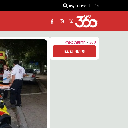
צ'ט
יצירת קשר
ניוז
360
\
חדשות בארץ
שיתוף כתבה