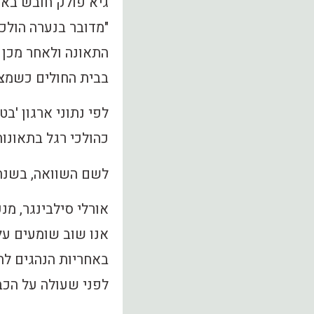
גיא פולק חובש באי
"מדובר בנערה הולכ
התאונה ולאחר מכן 
בבית החולים כשמצב
כהולכי רגל בתאונות
לשם השוואה, בשנת 2018 כולה נהרגו 15 ילדים הולכי 
אורלי סילבינגר, מנכ
אנו שוב שומעים על
באחריות הנהגים להי
לפני שעולה על הכב