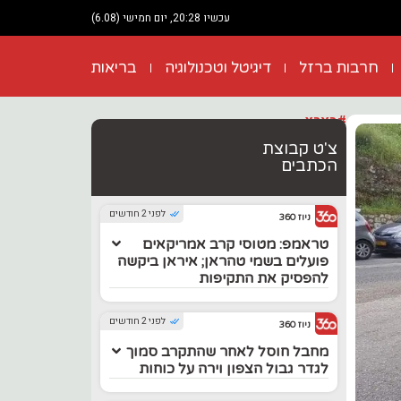
עכשיו 20:28, יום חמישי (6.08)
חרבות ברזל
דיגיטל וטכנולוגיה
בריאות
#בארץ
צ'ט קבוצת
הכתבים
לפני 2 חודשים
ניוז 360
טראמפ: מטוסי קרב אמריקאים
פועלים בשמי טהראן; איראן ביקשה
להפסיק את התקיפות
לפני 2 חודשים
ניוז 360
מחבל חוסל לאחר שהתקרב סמוך
לגדר גבול הצפון וירה על כוחות