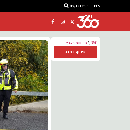
צ'ט
יצירת קשר
ניוז
360
\
חדשות בארץ
שיתוף כתבה