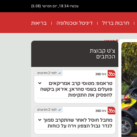
עכשיו 18:34, יום חמישי (6.08)
חרבות ברזל
דיגיטל וטכנולוגיה
בריאות
#בארץ
צ'ט קבוצת
הכתבים
לפני 2 חודשים
ניוז 360
טראמפ: מטוסי קרב אמריקאים
פועלים בשמי טהראן; איראן ביקשה
להפסיק את התקיפות
לפני 2 חודשים
ניוז 360
מחבל חוסל לאחר שהתקרב סמוך
לגדר גבול הצפון וירה על כוחות