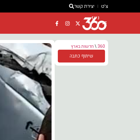
צ'ט
יצירת קשר
ניוז
360
\
חדשות בארץ
שיתוף כתבה