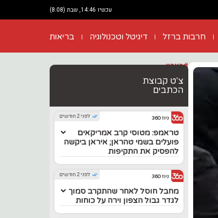
עכשיו 14:46, שבת (8.08)
חרבות ברזל
דיגיטל וטכנולוגיה
בריאות
#בארץ
צ'ט קבוצת
הכתבים
לפני 2 חודשים
ניוז 360
טראמפ: מטוסי קרב אמריקאים
פועלים בשמי טהראן; איראן ביקשה
להפסיק את התקיפות
לפני 2 חודשים
ניוז 360
מחבל חוסל לאחר שהתקרב סמוך
לגדר גבול הצפון וירה על כוחות