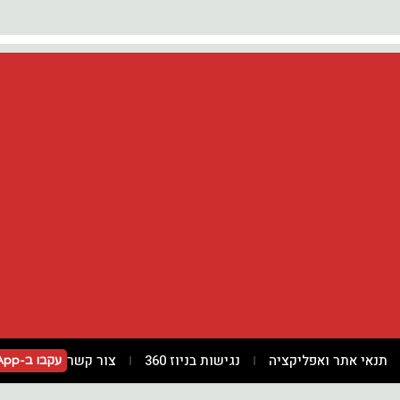
תנאי אתר ואפליקציה
נגישות בניוז 360
צור קשר
עקבו ב-WhatsApp