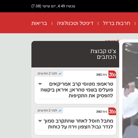
עכשיו 4:49, יום שישי (7.08)
חרבות ברזל
דיגיטל וטכנולוגיה
בריאות
#בארץ
צ'ט קבוצת
הכתבים
לפני 2 חודשים
ניוז 360
טראמפ: מטוסי קרב אמריקאים
פועלים בשמי טהראן; איראן ביקשה
להפסיק את התקיפות
לפני 2 חודשים
ניוז 360
מחבל חוסל לאחר שהתקרב סמוך
לגדר גבול הצפון וירה על כוחות