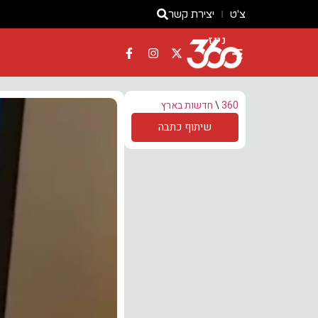
צ'ט
יצירת קשר
ניוז
360
\
חדשות בארץ
שיתוף כתבה