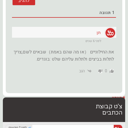
1
תגובה
תן
לפני 6 שנים
את החילוניים （או מה שהם באמת）שבאים לשם,צריך
לתלות בביצים ולתלות עליהם שלט :בוגדים.
0
הגב
#בארץ
צ'ט קבוצת
הכתבים
לפני 2 חודשים