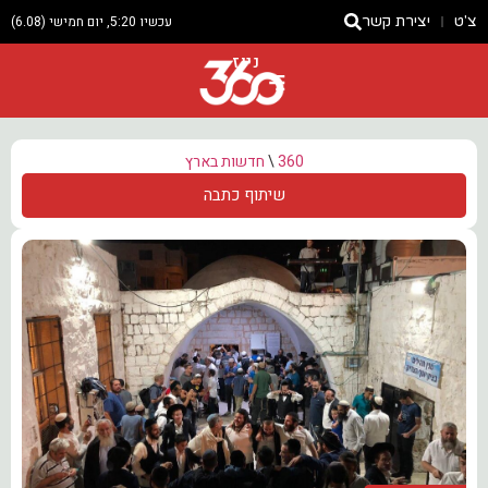
צ'ט
יצירת קשר
עכשיו 5:20, יום חמישי (6.08)
ניוז
360
\
חדשות בארץ
שיתוף כתבה