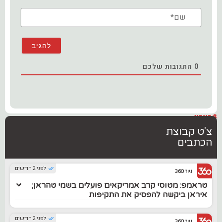
שם*
0
התגובות שלכם
#בארץ
צ'ט קבוצת
הכתבים
לפני 2 חודשים
ניוז 360
טראמפ: מטוסי קרב אמריקאים פועלים בשמי טהראן;
איראן ביקשה להפסיק את התקיפות
לפני 2 חודשים
ניוז 360