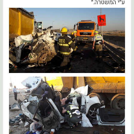
ע״י המשטרה.״