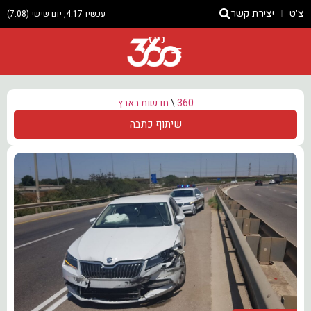
צ'ט
יצירת קשר
עכשיו 4:17, יום שישי (7.08)
ניוז
360
\
חדשות בארץ
שיתוף כתבה