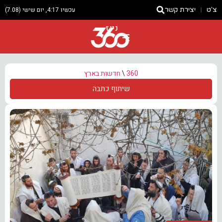
צ'ט
יצירת קשר
עכשיו 4:17, יום שישי (7.08)
ניוז
360
\
חדשות בארץ
שיתוף כתבה