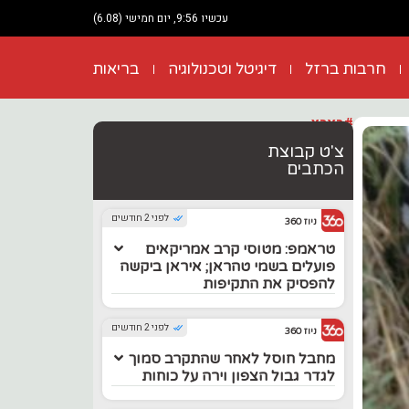
עכשיו 9:56, יום חמישי (6.08)
חרבות ברזל
דיגיטל וטכנולוגיה
בריאות
#בארץ
צ'ט קבוצת
הכתבים
לפני 2 חודשים
ניוז 360
טראמפ: מטוסי קרב אמריקאים
פועלים בשמי טהראן; איראן ביקשה
להפסיק את התקיפות
לפני 2 חודשים
ניוז 360
מחבל חוסל לאחר שהתקרב סמוך
לגדר גבול הצפון וירה על כוחות