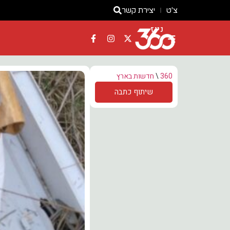
צ'ט
יצירת קשר
ניוז
360
\
חדשות בארץ
שיתוף כתבה