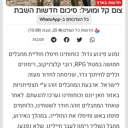
חדשות בארץ
צום קל ומועיל: סיכום חדשות השבת
כל העדכונים ב-WhatsApp
חדשות כל העולם
20:46, שבת (10.08)
תגובות
נמנע פיגוע גדול: כוחותינו חיסלו חוליית מחבלים
חמושה במטול RPG, רובי קלצ׳ניקוב, רימונים
וכלים לחיתוך גדר, שניסתה לחדור מעזה
לישראל. ארבעת המחבלים זוהו ע״י תצפיתניות
באזור חאן יונס וכוחותינו נערכו להגעתם. לאחר
שאחד המחבלים זוהה חודר לשטחינו, הלוחמים
פתחו באש וחיסלו את החולייה. במהלך האירוע,
מחבל השליך רימון לעבר חיילינו, שלא נפגעו.