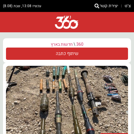
צ'ט
יצירת קשר
עכשיו 13:08, שבת (8.08)
ניוז
360
\
חדשות בארץ
שיתוף כתבה