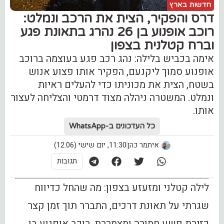
חדשות בארץ
דרס והפקיר, הצית את הרכב ונמלט:
רוכב אופנוע בן 26 נהרג בתאונת פגע
וברח קטלנית בצפון
אימה בכביש בלילה: נהג רכב פגע בעוצמה ברוכב
אופנוע סמוך ליקנעם, הפקיר אותו פצוע אנוש
בשטח, הצית את מכוניתו כדי להעלים ראיות
ונמלט. המשטרה ניהלה מצוד דרמטי והצליחה לעצור
אותו.
כל העדכונים ב-WhatsApp
איתמר כהן
11:30, יום שישי (12.06)
תגובות
לילה קטלני ומזעזע בצפון: מה שהחל כדיווח
שגרתי על תאונת דרכים, התברר תוך זמן קצר
כזירת פשע חמורה ומצמררת. רוכב אופנוע בן