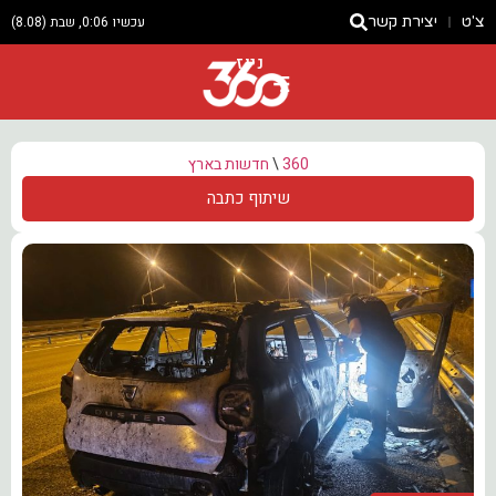
צ'ט
יצירת קשר
עכשיו 0:06, שבת (8.08)
ניוז
360
\
חדשות בארץ
שיתוף כתבה