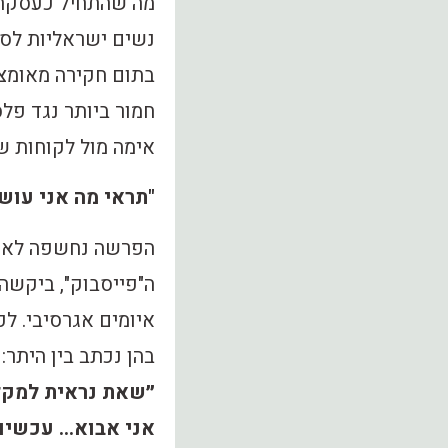
מה שהתחיל כעסקת 
נשים ישראליות לסיו
בתום חקירה מאומצת
חמור ביותר נגד פל
אימה מול לקוחות ש
"תראי מה אני עוש
הפרשה נחשפה לאחר
ה"פייסבוק", ביקשה
איומים אגרסיבי. ל
בהן נכתב בין היתר:
״שאת נראית למקלט
אני אבוא… עכשיו 24 שעות אצל הילדים ואחרי כך אני יודע מה אני עוש