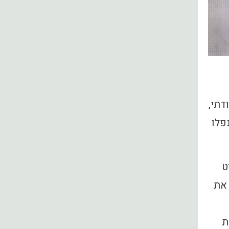
דתי,
פלו
ט
 את
ת