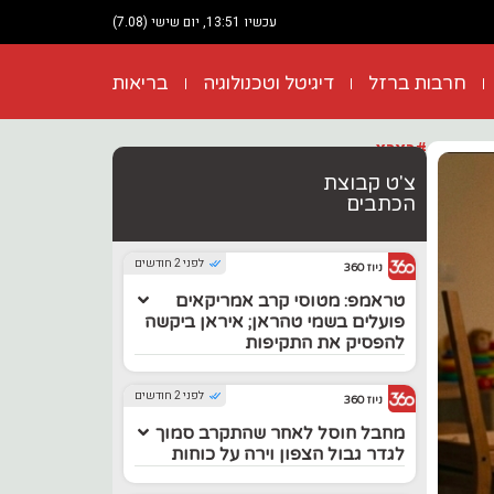
עכשיו 13:51, יום שישי (7.08)
חרבות ברזל
דיגיטל וטכנולוגיה
בריאות
#בארץ
צ'ט קבוצת
הכתבים
לפני 2 חודשים
ניוז 360
טראמפ: מטוסי קרב אמריקאים
פועלים בשמי טהראן; איראן ביקשה
להפסיק את התקיפות
לפני 2 חודשים
ניוז 360
מחבל חוסל לאחר שהתקרב סמוך
לגדר גבול הצפון וירה על כוחות