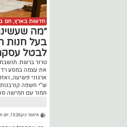
חדשות בארץ
,
חם ב
בעל חנות ר
לבטל עסקה
טרור ברשת: תושבת 
את עצמה במסע רדיפ
ש"י חשפה קורבנות 
חמור עם חמישה סע
איתמר כהן
15:26, יום חמישי (11.06)