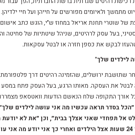
רכישת רהיטים שגרתית ברשת החברתית, הפך עבור מ
ט מתמשך ולאיומים מפורשים על חייהן ועל חיי ילדיהן.
 של שוטרי תחנת אריאל במחוז ש"י, הוגש כתב אישום
סטיני, בעל עסק לרהיטים, שניהל שיטתיות של סחיטה וה
העזו לבקש את כספן חזרה או לבטל עסקאות.
ה לילדים שלך"
 שתושבת ירושלים, שהזמינה רהיטים דרך פלטפורמת
 לבטל את העסקה. מאותו הרגע, בעל העסק פתח במסע
כל אורך התקופה שלח הנאשם הודעות וואטסאפ מצמררות
״הכל בסדר תראה עכשיו מה אני עושה לילדים שלך״,
 אל תפחדי שאני אצלך בבית״, וכן ״את לא יודעת 
ה״