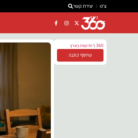
צ'ט
יצירת קשר
ניוז
360
\
חדשות בארץ
שיתוף כתבה