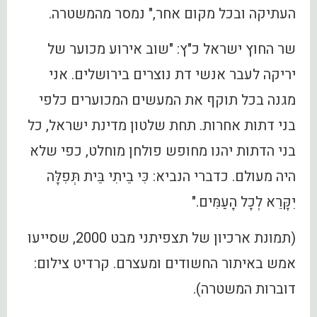
העתיקה ובכל מקום אחר," נמסר מהמשטרה.
שר החוץ ישראל כ"ץ: "שוב אירוע מכוער של
יריקה לעבר אנשי דת נוצרים בירושלים. אני
מגנה בכל תוקף את המעשים המכוערים כלפי
בני דתות אחרות. תחת שלטון מדינת ישראל, כל
בני הדתות יהנו מחופש פולחן מוחלט, כפי שלא
היה מעולם. כדברי הנביא: כִּי בֵיתִי בֵּית תְּפִלָּה
יִקָּרֵא לְכָל הָעַמִּים."
(תמונת ארכיון של תצפיתני מבט 2000, שסייעו
אמש באיתור החשודים ומעצרם. קרדיט צילום:
דוברות המשטרה).