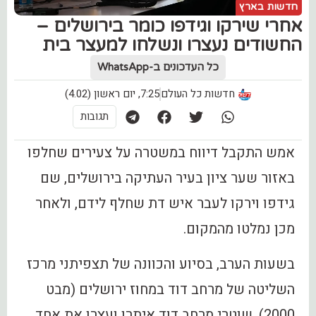
חדשות בארץ
אחרי שירקו וגידפו כומר בירושלים –
החשודים נעצרו ונשלחו למעצר בית
כל העדכונים ב-WhatsApp
חדשות כל העולם
7:25, יום ראשון (4.02)
תגובות
אמש התקבל דיווח במשטרה על צעירים שחלפו
באזור שער ציון בעיר העתיקה בירושלים, שם
גידפו וירקו לעבר איש דת שחלף לידם, ולאחר
מכן נמלטו מהמקום.
בשעות הערב, בסיוע והכוונה של תצפיתני מרכז
השליטה של מרחב דוד במחוז ירושלים (מבט
2000), שוטרי מרחב דוד איתרו ועצרו את אחד