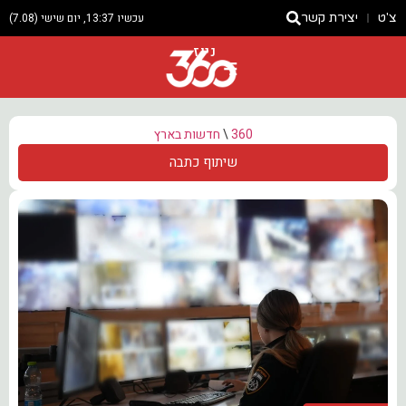
צ'ט
יצירת קשר
עכשיו 13:37, יום שישי (7.08)
ניוז
360
\
חדשות בארץ
שיתוף כתבה