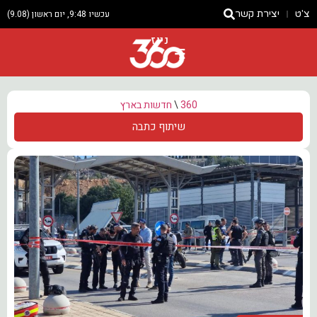
צ'ט
יצירת קשר
עכשיו 9:48, יום ראשון (9.08)
ניוז
360
\
חדשות בארץ
שיתוף כתבה