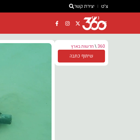
צ'ט
יצירת קשר
ניוז
360
\
חדשות בארץ
שיתוף כתבה