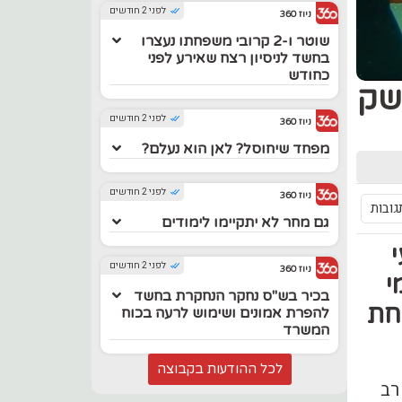
לפני 2 חודשים
ניוז 360
שוטר ו-2 קרובי משפחתו נעצרו
בחשד לניסיון רצח שאירע לפני
כחודש
שק
לפני 2 חודשים
ניוז 360
מפחד שיחוסל? לאן הוא נעלם?
לפני 2 חודשים
ניוז 360
גובות
גם מחר לא יתקיימו לימודים
לפני 2 חודשים
ניוז 360
י
בכיר בש"ס נחקר הנחקרת בחשד
חת
להפרת אמונים ושימוש לרעה בכוח
המשרד
לכל ההודעות בקבוצה
רב