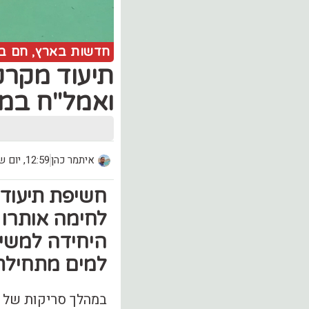
חדשות בארץ
,
חם ב
תיעוד מקרק
ואמל"ח במר
איתמר כהן
12:59, יום שני (13.11)
חשיפת תיעוד 
לחימה אותרו 
היחידה למשימ
למים מתחילת
במהלך סריקות של ה