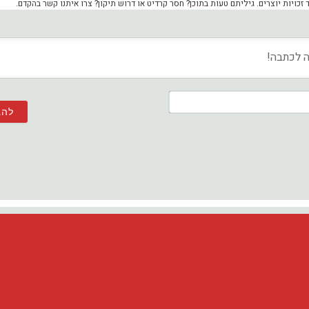
ויות יוצרים. גיליתם טעות בתוכן? חסר קרדיט או דרוש תיקון? צרו איתנו קשר בהקדם.
שם*