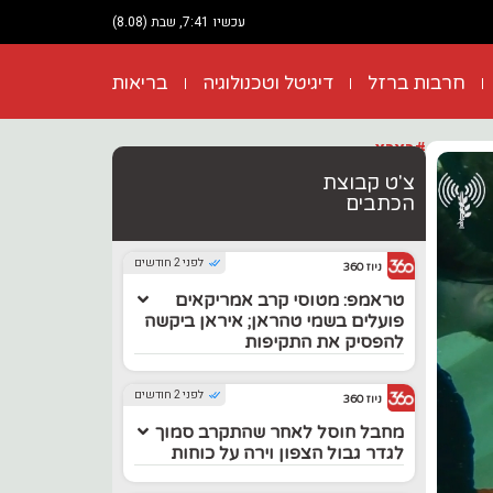
עכשיו 7:41, שבת (8.08)
חרבות ברזל
דיגיטל וטכנולוגיה
בריאות
#בארץ
צ'ט קבוצת
הכתבים
לפני 2 חודשים
ניוז 360
טראמפ: מטוסי קרב אמריקאים
פועלים בשמי טהראן; איראן ביקשה
להפסיק את התקיפות
לפני 2 חודשים
ניוז 360
מחבל חוסל לאחר שהתקרב סמוך
לגדר גבול הצפון וירה על כוחות