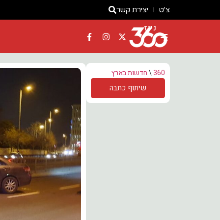
צ'ט
יצירת קשר
ניוז
360
\
חדשות בארץ
שיתוף כתבה