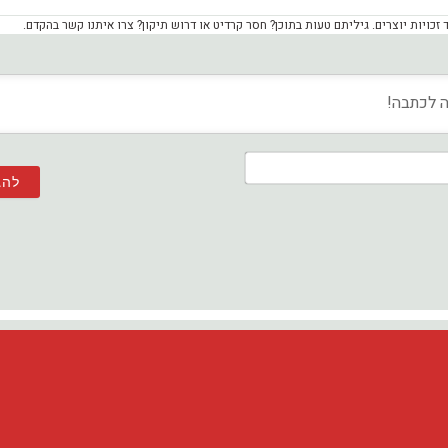
ויות יוצרים. גיליתם טעות בתוכן? חסר קרדיט או דרוש תיקון? צרו איתנו קשר בהקדם.
שם*