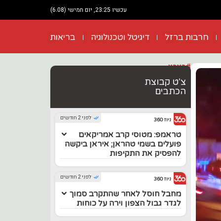
עכשיו 23:25, יום חמישי (6.08)
חרבות ברזל
דיגיטל וטכנולוגיה
בריאות
#בארץ
צ'ט קבוצת
הכתבים
לפני 2 חודשים
ניוז 360
טראמפ: מטוסי קרב אמריקאים
פועלים בשמי טהראן; איראן ביקשה
להפסיק את התקיפות
לפני 2 חודשים
ניוז 360
מחבל חוסל לאחר שהתקרב סמוך
לגדר גבול הצפון וירה על כוחות