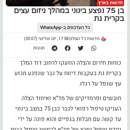
חדשות בארץ
בן 75 נפצע בינוני במהלך גיזום עצים
בקרית גת
כל העדכונים ב-WhatsApp
חדשות כל העולם
17:58, יום שלישי (30.07)
תגובות
כוחות חירום והצלה הוזעקו לרחוב דוד המלך
בקרית גת בעקבות דיווח על גבר שנפגע מגזע
עץ שנפל על רגלו.
חובשים ופרמדיקים של מד"א ואיחוד הצלה
העניקו טיפול רפואי לגבר כבן 75 במצב בינוני
עד קשה עם חבלות בגפיים והוא פונה על ידי
ניידת טיפול נמרץ של מד"א להמשך טיפול בבית