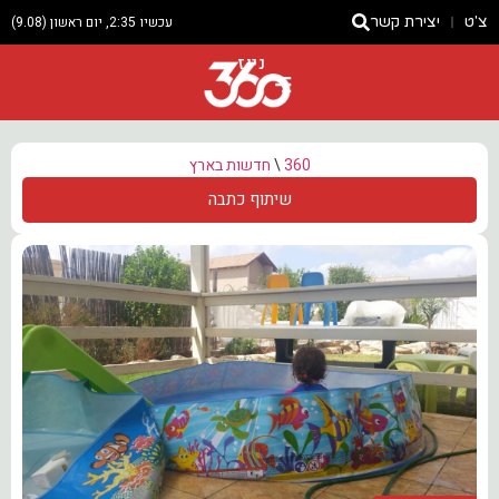
צ'ט
יצירת קשר
עכשיו 2:35, יום ראשון (9.08)
ניוז
360
\
חדשות בארץ
שיתוף כתבה