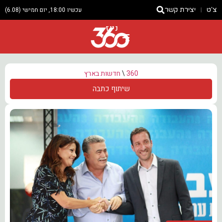
צ'ט
יצירת קשר
עכשיו 18:00, יום חמישי (6.08)
ניוז
360
\
חדשות בארץ
שיתוף כתבה