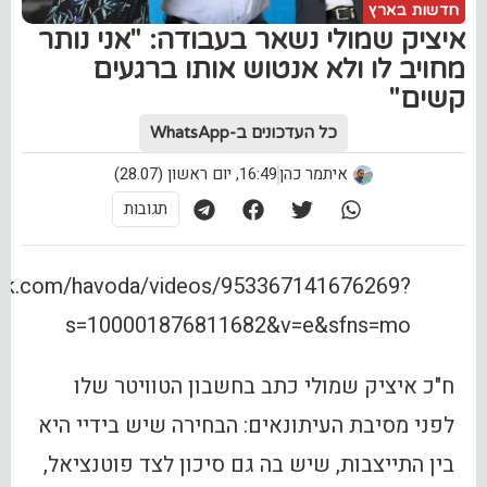
חדשות בארץ
איציק שמולי נשאר בעבודה: "אני נותר
מחויב לו ולא אנטוש אותו ברגעים
קשים"
כל העדכונים ב-WhatsApp
איתמר כהן
16:49, יום ראשון (28.07)
תגובות
ook.com/havoda/videos/953367141676269?
s=100001876811682&v=e&sfns=mo
ח"כ איציק שמולי כתב בחשבון הטוויטר שלו
לפני מסיבת העיתונאים: ‏הבחירה שיש בידיי היא
בין התייצבות, שיש בה גם סיכון לצד פוטנציאל,