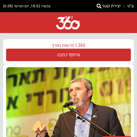
צ'ט
יצירת קשר
עכשיו 18:02, יום חמישי (6.08)
ניוז
360
\
חדשות בארץ
שיתוף כתבה