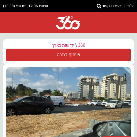
צ'ט
יצירת קשר
עכשיו 12:06, יום שני (10.08)
ניוז
360
\
חדשות בארץ
שיתוף כתבה