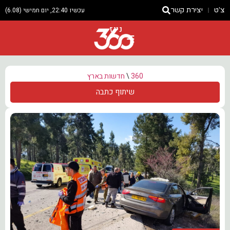
צ'ט
יצירת קשר
עכשיו 22:40, יום חמישי (6.08)
ניוז
360
\
חדשות בארץ
שיתוף כתבה