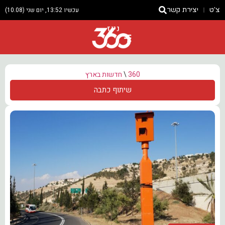
צ'ט
יצירת קשר
עכשיו 13:52, יום שני (10.08)
ניוז
360
\
חדשות בארץ
שיתוף כתבה